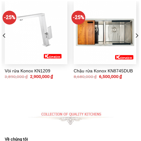
-25%
-25%
Vòi rửa Konox KN1209
Chậu rửa Konox KN8745DUB
3,890,000
₫
2,900,000
₫
8,680,000
₫
6,500,000
₫
Về chúng tôi