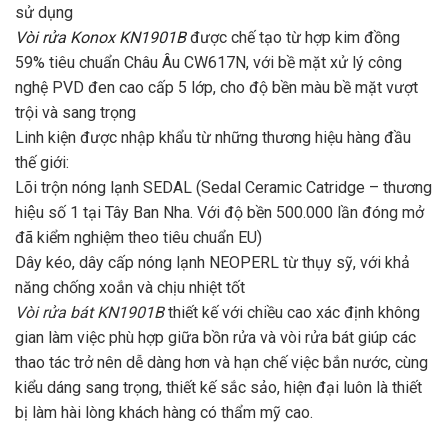
sử dụng
Vòi rửa Konox KN1901B
được chế tạo từ hợp kim đồng
59% tiêu chuẩn Châu Âu CW617N, với bề mặt xử lý công
nghệ PVD đen cao cấp 5 lớp, cho độ bền màu bề mặt vượt
trội và sang trọng
Linh kiện được nhập khẩu từ những thương hiệu hàng đầu
thế giới:
Lõi trộn nóng lạnh SEDAL (Sedal Ceramic Catridge – thương
hiệu số 1 tại Tây Ban Nha. Với độ bền 500.000 lần đóng mở
đã kiểm nghiệm theo tiêu chuẩn EU)
Dây kéo, dây cấp nóng lạnh NEOPERL từ thụy sỹ, với khả
năng chống xoắn và chịu nhiệt tốt
Vòi rửa bát KN1901B
thiết kế với chiều cao xác định không
gian làm việc phù hợp giữa bồn rửa và vòi rửa bát giúp các
thao tác trở nên dễ dàng hơn và hạn chế việc bắn nước, cùng
kiểu dáng sang trọng
,
thiết kế sắc sảo, hiện đại luôn là thiết
bị làm hài lòng khách hàng có thẩm mỹ cao.