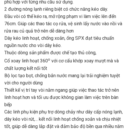
phù hợp với từng nhu cầu sử dụng.
2 đường nóng lạnh riêng biệt có chức năng kéo dây.
Đầu vòi có thể kéo ra, mở rộng phạm vi làm việc lên đến
76cm. Giúp các thao tác cọ rửa, vệ sinh lấy nước vào nồi và
rửa rau củ quả trở nên dễ dàng hơn
Dây kéo linh hoạt, chống xoắn, ống SPX đạt tiêu chuẩn
nguồn nước cho vòi dây kéo.
Thuộc dòng sản phẩm được chế tạo thủ công,
o
Cổ xoay linh hoạt 360
với cơ cấu khớp xoay mượt mà và
chất lượng kết nối tốt
Bộ lọc tạo bọt, chống bắn nước mang lại trải nghiệm tuyệt
vời cho người dùng
Thiết kế vị trí tay vòi nằm ngang giúp việc thao tác trở nên
linh hoạt hơn và tối ưu được không gian làm việc trên bàn
bếp
Các linh phụ kiện phụ trợ dòng chảy như dây cấp nóng lạnh,
dây kéo vòi rút,… kết nối linh hoạt chống xoắn và chịu nhiệt
tốt, giúp dễ dàng lắp đặt và đảm bảo độ bền qua nhiều năm