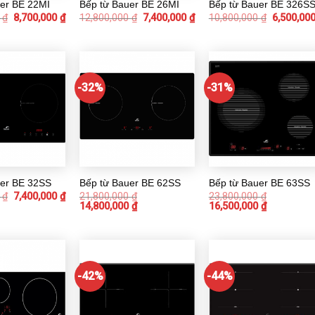
er BE 22MI
Bếp từ Bauer BE 26MI
Bếp từ Bauer BE 326S
0
₫
8,700,000
₫
12,800,000
₫
7,400,000
₫
10,800,000
₫
6,500,00
-32%
-31%
uer BE 32SS
Bếp từ Bauer BE 62SS
Bếp từ Bauer BE 63SS
0
₫
7,400,000
₫
21,800,000
₫
23,800,000
₫
14,800,000
₫
16,500,000
₫
-42%
-44%