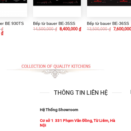
uer BE 930TS
Bếp từ bauer BE-35SS
Bếp từ bauer BE-36SS
0
₫
14,500,000
₫
8,400,000
₫
13,500,000
₫
7,600,00
0
₫
THÔNG TIN LIÊN HỆ
Hệ Thống Showroom
Cơ sở 1
:
331 Phạm Văn Đồng, Từ Liêm, Hà
Nội