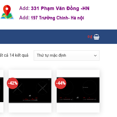
0
₫
tất cả 14 kết quả
-42%
-44%