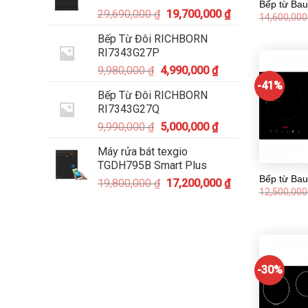
Bếp từ Bau
29,690,000
₫
19,700,000
₫
14,600,00
Bếp Từ Đôi RICHBORN
RI7343G27P
9,980,000
₫
4,990,000
₫
-41%
Bếp Từ Đôi RICHBORN
RI7343G27Q
9,990,000
₫
5,000,000
₫
Máy rửa bát texgio
TGDH795B Smart Plus
Bếp từ Ba
19,800,000
₫
17,200,000
₫
12,500,00
-30%