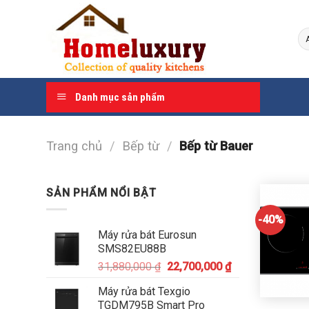
Skip
to
content
Danh mục sản phẩm
Trang chủ
/
Bếp từ
/
Bếp từ Bauer
SẢN PHẨM NỔI BẬT
-40%
Máy rửa bát Eurosun
SMS82EU88B
31,880,000
₫
22,700,000
₫
Máy rửa bát Texgio
TGDM795B Smart Pro