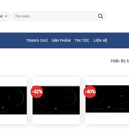
Tìm
kiếm:
TRANG CHỦ
SẢN PHẨM
TIN TỨC
LIÊN HỆ
Hiển thị 
-42%
-40%