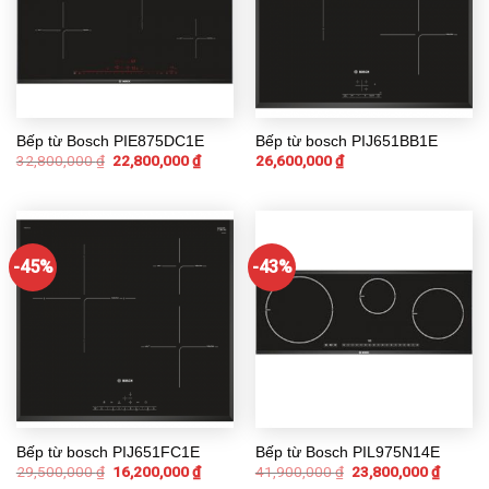
Bếp từ Bosch PIE875DC1E
Bếp từ bosch PIJ651BB1E
32,800,000
₫
22,800,000
₫
26,600,000
₫
-45%
-43%
Bếp từ bosch PIJ651FC1E
Bếp từ Bosch PIL975N14E
29,500,000
₫
16,200,000
₫
41,900,000
₫
23,800,000
₫