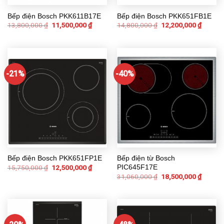
Bếp điện Bosch PKK611B17E
Bếp điện Bosch PKK651FB1E
13,800,000
₫
11,500,000
₫
14,800,000
₫
12,200,000
₫
-21%
-40%
Bếp điện Bosch PKK651FP1E
Bếp điện từ Bosch
PIC645F17E
15,750,000
₫
12,500,000
₫
31,060,000
₫
18,500,000
₫