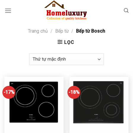
Skip
to
content
Trang chủ
/
Bếp từ
/
Bếp từ Bosch
LỌC
-17%
-18%