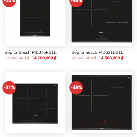
-20%
-48%
Bếp từ Bosch PIB375FB1E
Bếp từ bosch PID631BB1E
17,800,000
₫
14,200,000
₫
27,800,000
₫
14,500,000
₫
-31%
-48%