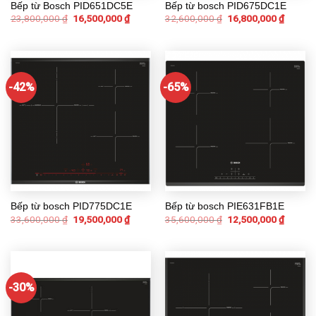
Bếp từ Bosch PID651DC5E
Bếp từ bosch PID675DC1E
23,800,000
₫
16,500,000
₫
32,600,000
₫
16,800,000
₫
-42%
-65%
Bếp từ bosch PID775DC1E
Bếp từ bosch PIE631FB1E
33,600,000
₫
19,500,000
₫
35,600,000
₫
12,500,000
₫
-30%