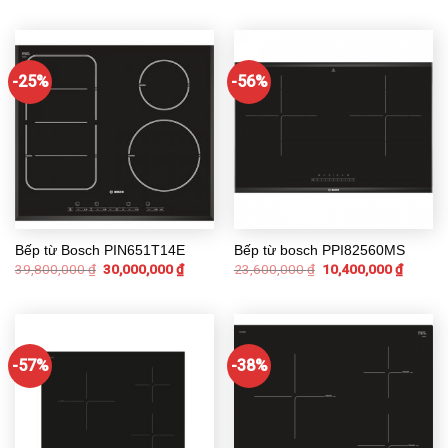
-25%
-56%
Bếp từ Bosch PIN651T14E
Bếp từ bosch PPI82560MS
39,800,000
₫
30,000,000
₫
23,600,000
₫
10,400,000
₫
-57%
-38%