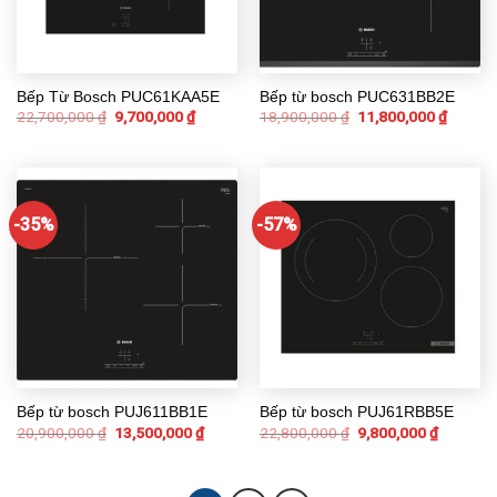
Bếp Từ Bosch PUC61KAA5E
Bếp từ bosch PUC631BB2E
22,700,000
₫
9,700,000
₫
18,900,000
₫
11,800,000
₫
-35%
-57%
Bếp từ bosch PUJ611BB1E
Bếp từ bosch PUJ61RBB5E
20,900,000
₫
13,500,000
₫
22,800,000
₫
9,800,000
₫