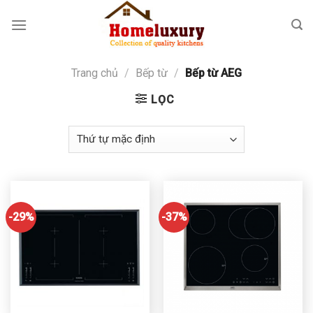
Skip
to
content
Trang chủ
/
Bếp từ
/
Bếp từ AEG
LỌC
-29%
-37%