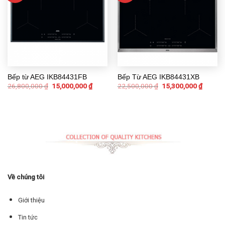
Bếp từ AEG IKB84431FB
Bếp Từ AEG IKB84431XB
26,800,000
₫
15,000,000
₫
22,500,000
₫
15,300,000
₫
Về chúng tôi
Giới thiệu
Tin tức