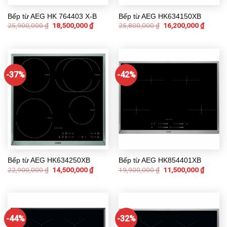
Bếp từ AEG HK 764403 X-B
Bếp từ AEG HK634150XB
25,900,000
₫
18,500,000
₫
25,800,000
₫
16,200,000
₫
-37%
-42%
Bếp từ AEG HK634250XB
Bếp từ AEG HK854401XB
22,900,000
₫
14,500,000
₫
19,900,000
₫
11,500,000
₫
-44%
-32%