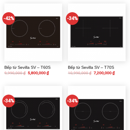
-42%
-34%
Bếp từ Sevilla SV – T60S
Bếp từ Sevilla SV – T70S
9,990,000
₫
5,800,000
₫
10,990,000
₫
7,200,000
₫
-34%
-34%