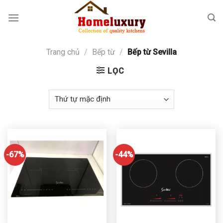
Skip
to
content
Trang chủ
/
Bếp từ
/
Bếp từ Sevilla
LỌC
-67%
-44%