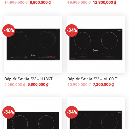
14,990,000
₫
8,800,000
₫
19,990,000
₫
12,800,000
₫
-40%
-34%
Bếp từ Sevilla SV – H136T
Bếp từ Sevilla SV – M100 T
9,680,000
₫
5,800,000
₫
10,990,000
₫
7,200,000
₫
-34%
-34%