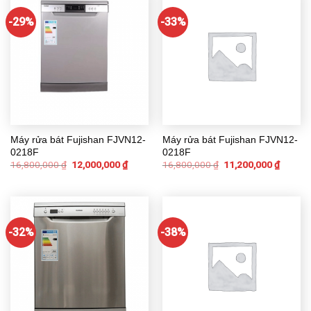
-29%
-33%
Máy rửa bát Fujishan FJVN12-
Máy rửa bát Fujishan FJVN12-
0218F
0218F
16,800,000
₫
12,000,000
₫
16,800,000
₫
11,200,000
₫
-32%
-38%