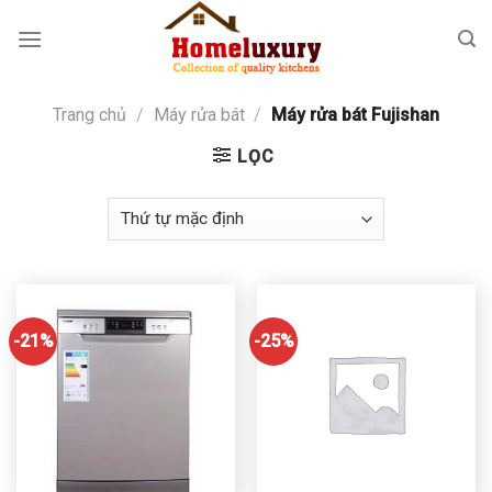
Skip
to
content
Trang chủ
/
Máy rửa bát
/
Máy rửa bát Fujishan
LỌC
-21%
-25%