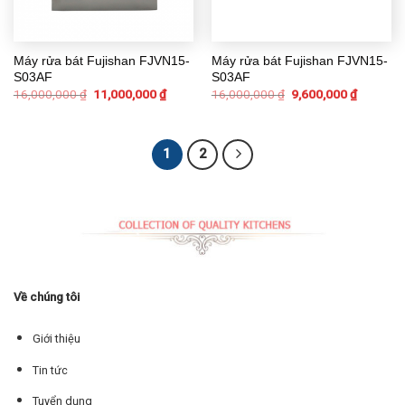
Máy rửa bát Fujishan FJVN15-
Máy rửa bát Fujishan FJVN15-
S03AF
S03AF
16,000,000
₫
11,000,000
₫
16,000,000
₫
9,600,000
₫
1
2
Về chúng tôi
Giới thiệu
Tin tức
Tuyển dụng