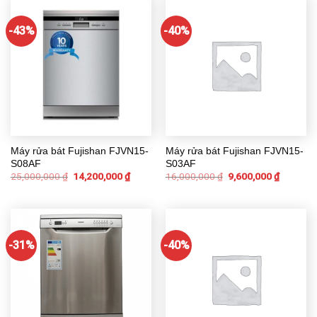
-43%
-40%
Máy rửa bát Fujishan FJVN15-
Máy rửa bát Fujishan FJVN15-
S08AF
S03AF
25,000,000
₫
14,200,000
₫
16,000,000
₫
9,600,000
₫
-31%
-40%