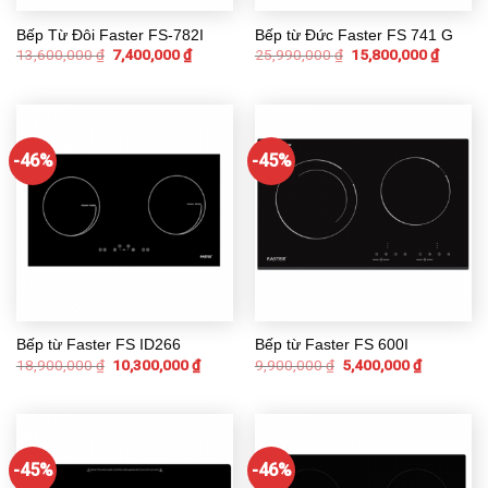
Bếp Từ Đôi Faster FS-782I
Bếp từ Đức Faster FS 741 G
13,600,000
₫
7,400,000
₫
25,990,000
₫
15,800,000
₫
-46%
-45%
Bếp từ Faster FS ID266
Bếp từ Faster FS 600I
18,900,000
₫
10,300,000
₫
9,900,000
₫
5,400,000
₫
-45%
-46%