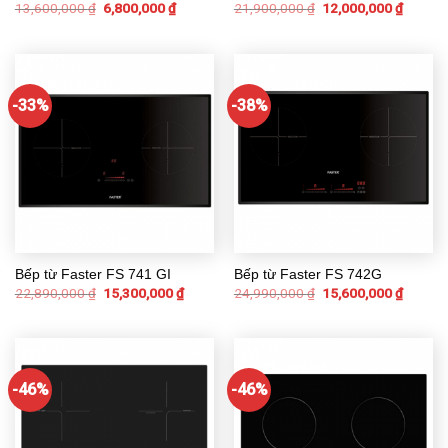
13,600,000
₫
6,800,000
₫
21,900,000
₫
12,000,000
₫
-33%
-38%
Bếp từ Faster FS 741 GI
Bếp từ Faster FS 742G
22,890,000
₫
15,300,000
₫
24,990,000
₫
15,600,000
₫
-46%
-46%