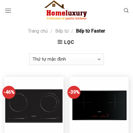
Skip
to
content
Trang chủ
/
Bếp từ
/
Bếp từ Faster
LỌC
-46%
-39%