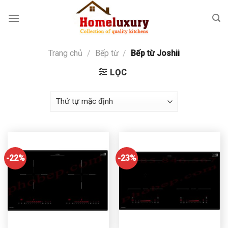
Skip
to
content
Trang chủ
/
Bếp từ
/
Bếp từ Joshii
LỌC
-22%
-23%