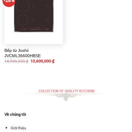
-28%
Bếp từ Joshii
JVCML36600HBSE
18,900,000
₫
13,600,000
₫
Về chúng tôi
Giới thiệu