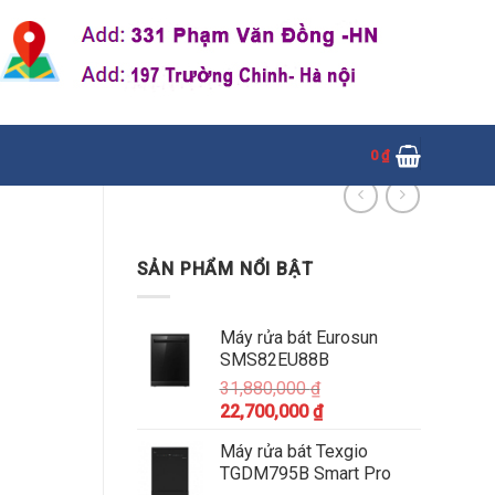
0
₫
SẢN PHẨM NỔI BẬT
Máy rửa bát Eurosun
SMS82EU88B
31,880,000
₫
22,700,000
₫
Máy rửa bát Texgio
TGDM795B Smart Pro