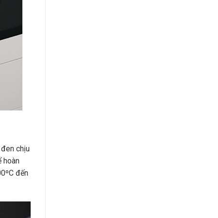
 đen chịu
ể hoàn
600ºC đến