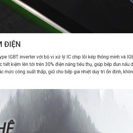
M ĐIỆN
ype IGBT inverter với bộ vi xử lý IC chip lõi kép thông minh và I
iết kiệm lên tới trên 30% điện năng tiêu thụ, giúp bếp đun nấu d
ác mức công suất thấp, giữ cho bếp gia nhiệt duy trì ổn định, khôn