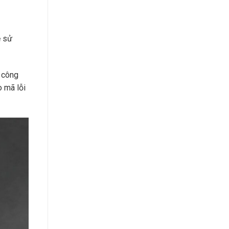
ễ sử
 công
o mã lỗi