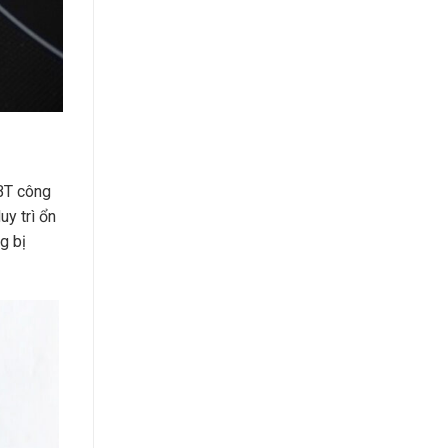
GBT công
uy trì ổn
g bị