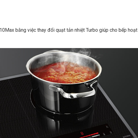
Max bằng việc thay đổi quạt tản nhiệt Turbo giúp cho bếp hoạ