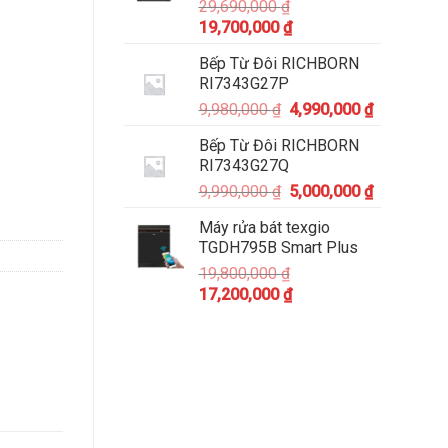
29,690,000
₫
19,700,000
₫
Bếp Từ Đôi RICHBORN
RI7343G27P
9,980,000
₫
4,990,000
₫
Bếp Từ Đôi RICHBORN
RI7343G27Q
9,990,000
₫
5,000,000
₫
Máy rửa bát texgio
TGDH795B Smart Plus
19,800,000
₫
17,200,000
₫