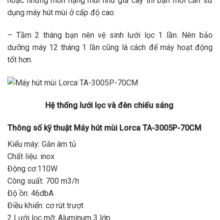
hoặc những món nặng mùi như giả cày thì bạn mới cần sử
dụng máy hút mùi ở cấp độ cao.
– Tầm 2 tháng bạn nên vệ sinh lưới lọc 1
lầ
n. Nên bảo
dưỡng máy 12 tháng 1 lần cũng là cách để máy hoạt động
tốt hơn.
Hệ thống lưới lọc và đèn chiếu sáng
Thông số kỹ thuật Máy hút mùi Lorca T
A-3005P-70CM
Kiểu máy: Gắn âm tủ
Chất liệu: inox
Động cơ:110W
Công suất: 700
m3/h
Độ ồn: 46dbA
Điều khiển: cơ rút trượt
2 Lưới lọc mỡ: Aluminum 3 lớp