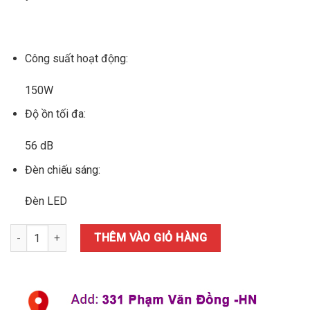
Công suất hoạt động:
150W
Độ ồn tối đa:
56 dB
Đèn chiếu sáng:
Đèn LED
Máy hút mùi âm tủ Chef's EH-R906E7T số lượng
THÊM VÀO GIỎ HÀNG