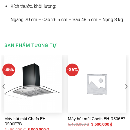
Kích thước, khối lượng:
Ngang 70 cm – Cao 26.5 cm – Sâu 48.5 cm – Nặng 8 kg
SẢN PHẨM TƯƠNG TỰ
-45%
-36%
Máy hút mùi Chefs EH-
Máy hút mùi Chefs EH-R506E7
R506E7B
5,490,000
₫
3,500,000
₫
5,490,000
₫
3,000,000
₫